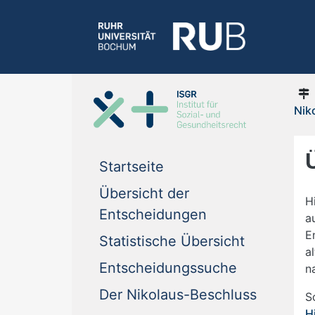
Nik
Startseite
Übersicht der
H
Entscheidungen
a
E
Statistische Übersicht
a
Entscheidungssuche
n
Der Nikolaus-Beschluss
S
H