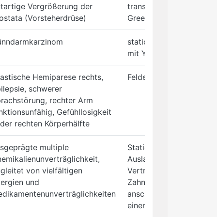
tartige Vergrößerung der
transurethrale Laserabla
ostata (Vorsteherdrüse)
Greenlightlaser
ünndarmkarzinom
stationäre Behandlung i
mit Yttrium-DOTATOC
astische Hemiparese rechts,
Feldenkrais-Therapie
ilepsie, schwerer
rachstörung, rechter Arm
nktionsunfähig, Gefühllosigkeit
 der rechten Körperhälfte
sgeprägte multiple
Stationäre Behandlung 
emikalienunverträglichkeit,
Ausland zum Test hinsich
gleitet von vielfältigen
Verträglichkeit von Nar
lergien und
Zahnfüllstoffen, zur
dikamentenunverträglichkeiten
anschließenden Durchfü
einer Zahnsanierung.