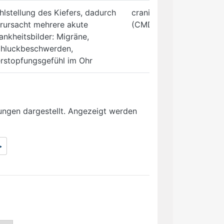
hlstellung des Kiefers, dadurch
craniomandibuläre Dysf
rursacht mehrere akute
(CMD) Kieferorthopädie
ankheitsbilder: Migräne,
hluckbeschwerden,
rstopfungsgefühl im Ohr
ungen dargestellt. Angezeigt werden
>