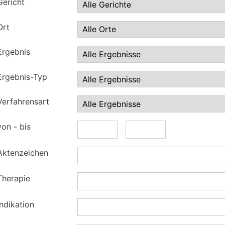
Gericht
Ort
Ergebnis
Ergebnis-Typ
Verfahrensart
von - bis
Aktenzeichen
Therapie
Indikation