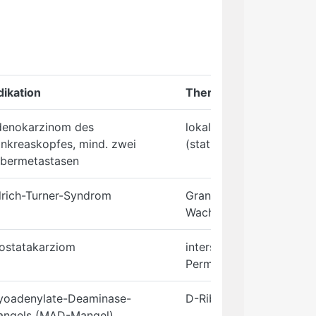
dikation
Therapie
enokarzinom des
lokale Tiefenhypertherm
nkreaskopfes, mind. zwei
(stationär)
bermetastasen
lrich-Turner-Syndrom
Granditropin® (Wirkstoff
Wachstumshormon)
ostatakarziom
interstitielle Brachyther
Permanent Seeds
oadenylate-Deaminase-
D-Ribose
ngels (MAD-Mangel)