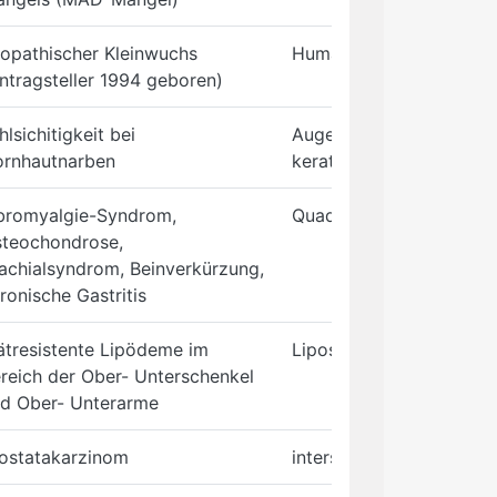
iopathischer Kleinwuchs
Humatrope (Wachstums
ntragsteller 1994 geboren)
hlsichitigkeit bei
Augenoperation Laser in
rnhautnarben
keratomileusis (LASIK)
bromyalgie-Syndrom,
Quadrantenintervention
teochondrose,
achialsyndrom, Beinverkürzung,
ronische Gastritis
ätresistente Lipödeme im
Liposuktion
reich der Ober- Unterschenkel
d Ober- Unterarme
ostatakarzinom
interstitielle Brachyther