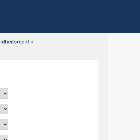
undheitsrecht
»