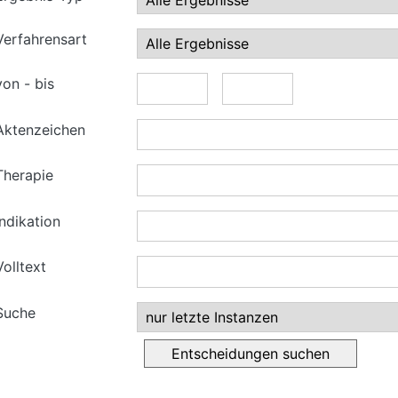
Verfahrensart
von - bis
Aktenzeichen
Therapie
Indikation
Volltext
Suche