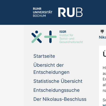
Nik
Startseite
Übersicht der
H
Entscheidungen
a
E
Statistische Übersicht
a
Entscheidungssuche
n
Der Nikolaus-Beschluss
S
H