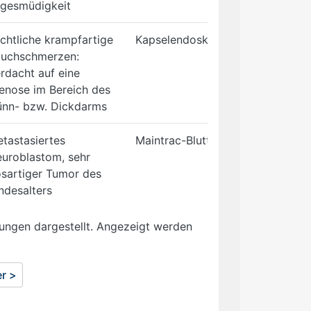
gesmüdigkeit
chtliche krampfartige
Kapselendoskopie einschließlich
uchschmerzen:
rdacht auf eine
enose im Bereich des
nn- bzw. Dickdarms
tastasiertes
Maintrac-Bluttest
uroblastom, sehr
sartiger Tumor des
ndesalters
ungen dargestellt. Angezeigt werden
er >