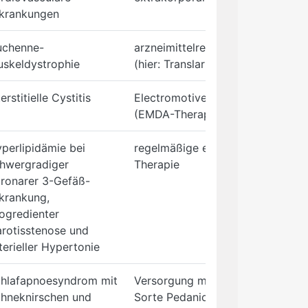
krankungen
uchenne-
arzneimittelrechtliche Zulassung
skeldystrophie
(hier: Translarna)
terstitielle Cystitis
Electromotive Drug Administrati
(EMDA-Therapie)
perlipidämie bei
regelmäßige extrakorpolare Lipi
hwergradiger
Therapie
ronarer 3-Gefäß-
krankung,
ogredienter
rotisstenose und
terieller Hypertonie
hlafapnoesyndrom mit
Versorgung mit Medizinal-Cannab
hneknirschen und
Sorte Pedanios 22/1