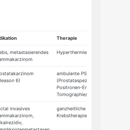
dikation
Therapie
ebs, metastasierendes
Hyperthermie-Behandlung
ammakarzinom
ostatakarzinom
ambulante PSMA PET/CT
leason 6)
(Prostataspezifisches Membrana
Positronen-Emissions-
Tomographie/Computertomograp
ctal invasives
ganzheitliche biologisch-alternat
ammakarzinom,
Krebstherapie
kalrezidiv,
mphknotenmetastasen