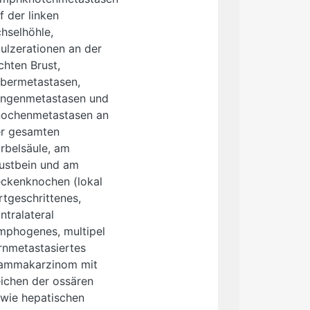
f der linken
hselhöhle,
ulzerationen an der
chten Brust,
bermetastasen,
ngenmetastasen und
ochenmetastasen an
r gesamten
rbelsäule, am
ustbein und am
ckenknochen (lokal
rtgeschrittenes,
ntralateral
mphogenes, multipel
rnmetastasiertes
ammakarzinom mit
ichen der ossären
wie hepatischen