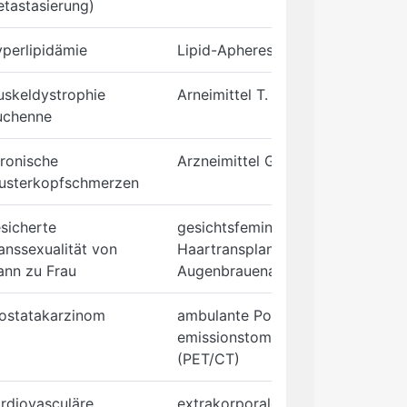
tastasierung)
perlipidämie
Lipid-Apherese
skeldystrophie
Arneimittel T. : Wirkstoff Ataluren
uchenne
ronische
Arzneimittel Galcanezumab (Emga
usterkopfschmerzen
sicherte
gesichtsfeminisierende Eingriffe 
anssexualität von
Haartransplantationen sowie beid
nn zu Frau
Augenbrauenanhebung
ostatakarzinom
ambulante Positronen-
emissionstomographie/Compute
(PET/CT)
rdiovasculäre
extrakorporale Lipid-Apharese-