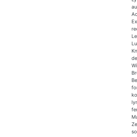
au
Ac
Ex
re
Le
Lu
Kn
de
Wi
Br
Be
fo
ko
ly
fe
M
Ze
so