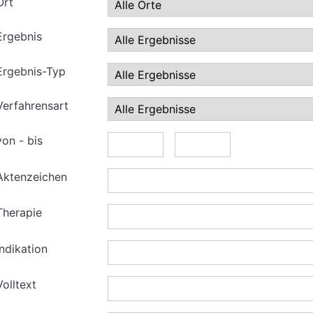
Ort
Ergebnis
Ergebnis-Typ
Verfahrensart
von - bis
Aktenzeichen
Therapie
Indikation
Volltext