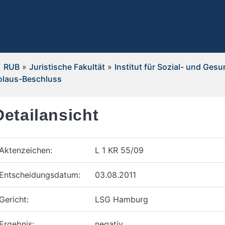
RUB
»
Juristische Fakultät
»
Institut für Sozial- und Ges
olaus-Beschluss
Detailansicht
Aktenzeichen:
L 1 KR 55/09
Entscheidungsdatum:
03.08.2011
Gericht:
LSG Hamburg
Ergebnis:
negativ