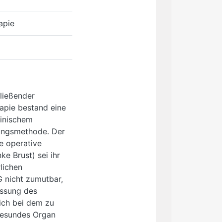
rapie
ließender
apie bestand eine
inischem
ungsmethode. Der
e operative
ke Brust) sei ihr
lichen
G nicht zumutbar,
assung des
sich bei dem zu
gesundes Organ