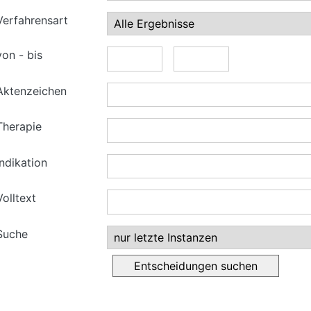
Verfahrensart
von - bis
Aktenzeichen
Therapie
Indikation
Volltext
Suche