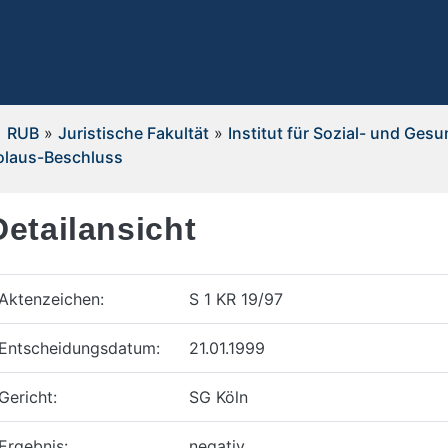
RUB
»
Juristische Fakultät
»
Institut für Sozial- und Ges
olaus-Beschluss
Detailansicht
Aktenzeichen:
S 1 KR 19/97
Entscheidungsdatum:
21.01.1999
Gericht:
SG Köln
Ergebnis:
negativ