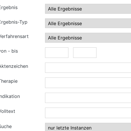
Ergebnis
Ergebnis-Typ
Verfahrensart
von - bis
Aktenzeichen
Therapie
Indikation
Volltext
Suche