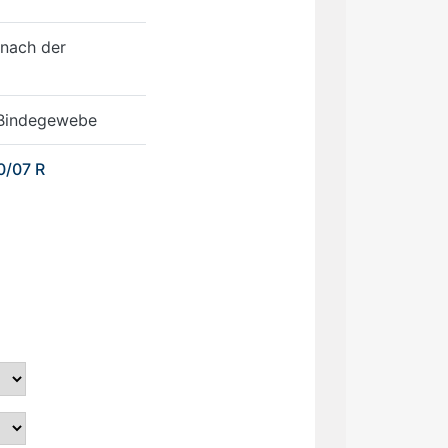
 nach der
 Bindegewebe
0/07 R